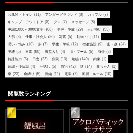
(11)
(8)
(7)
お風呂・トイレ
アンダーグラウンド
カップル
(8)
(7)
(8)
キャンプ・アウトドア
グロ
メッセージ
(68)
(29)
(55)
中編(1000～3000文字)
事件・事故
人が怖い
(8)
(30)
(5)
(11)
人形
仕事・社会人
写真
動物・虫
(16)
(7)
(12)
(9)
(24)
呪い・恨み
夢
学生・学校
宿泊施設
山・森
(5)
(80)
(4)
(5)
(2)
廃墟
日常
殿堂入り
海・プール
海外
(6)
(23)
(10)
(149)
(1)
特殊能力
田舎
病院
短編
約束
(4)
(5)
(42)
(14)
(1)
続編・後日談
肝試し
自宅
謎
赤ちゃん
(23)
(5)
(11)
(7)
(10)
車
金縛り
長編
電車
風習・ルール
閲覧数ランキング