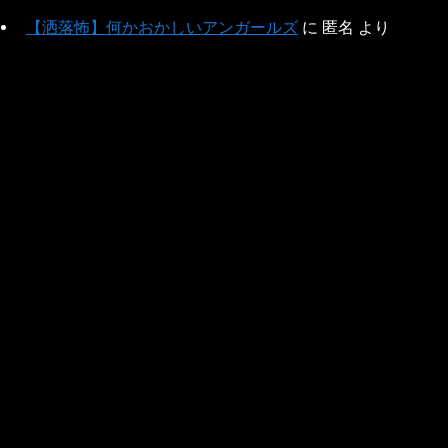
【洒落怖】何かおかしいアンガールズ
に
匿名
より
【洒落怖】ジャ○ーズの闇
に
匿名
より
【洒落怖】騙されないぞ
に
匿名
より
その他
このサイトについて
プライバシーポリシー
免責事項
お問い合わせフォーム