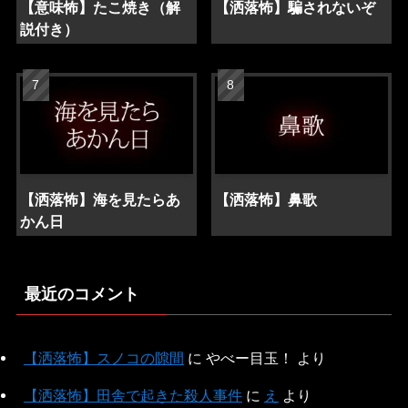
【意味怖】たこ焼き（解
【洒落怖】騙されないぞ
説付き）
【洒落怖】海を見たらあ
【洒落怖】鼻歌
かん日
最近のコメント
【洒落怖】スノコの隙間
に
やべー目玉！
より
【洒落怖】田舎で起きた殺人事件
に
え
より