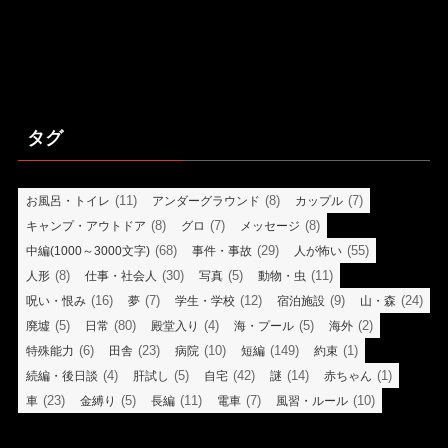
タグ
(11)
(8)
(7)
お風呂・トイレ
アンダーグラウンド
カップル
(8)
(7)
(8)
キャンプ・アウトドア
グロ
メッセージ
(68)
(29)
(55)
中編(1000～3000文字)
事件・事故
人が怖い
(8)
(30)
(5)
(11)
人形
仕事・社会人
写真
動物・虫
(16)
(7)
(12)
(9)
(24)
呪い・恨み
夢
学生・学校
宿泊施設
山・森
(5)
(80)
(4)
(5)
(2)
廃墟
日常
殿堂入り
海・プール
海外
(6)
(23)
(10)
(149)
(1)
特殊能力
田舎
病院
短編
約束
(4)
(5)
(42)
(14)
(1)
続編・後日談
肝試し
自宅
謎
赤ちゃん
(23)
(5)
(11)
(7)
(10)
車
金縛り
長編
電車
風習・ルール