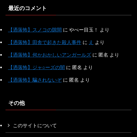
最近のコメント
【洒落怖】スノコの隙間
に
やべー目玉！
より
【洒落怖】田舎で起きた殺人事件
に
え
より
【洒落怖】何かおかしいアンガールズ
に
匿名
より
【洒落怖】ジャ○ーズの闇
に
匿名
より
【洒落怖】騙されないぞ
に
匿名
より
その他
このサイトについて