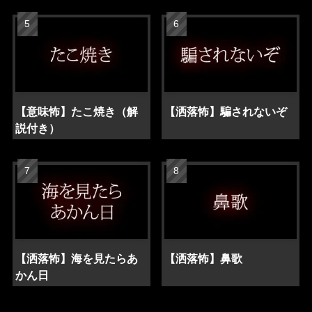
【意味怖】たこ焼き（解
【洒落怖】騙されないぞ
説付き）
【洒落怖】海を見たらあ
【洒落怖】鼻歌
かん日