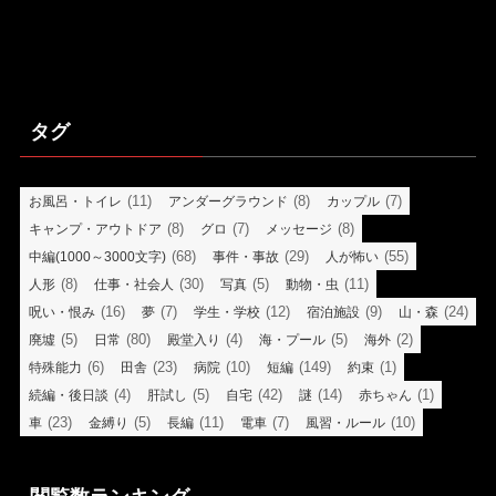
タグ
(11)
(8)
(7)
お風呂・トイレ
アンダーグラウンド
カップル
(8)
(7)
(8)
キャンプ・アウトドア
グロ
メッセージ
(68)
(29)
(55)
中編(1000～3000文字)
事件・事故
人が怖い
(8)
(30)
(5)
(11)
人形
仕事・社会人
写真
動物・虫
(16)
(7)
(12)
(9)
(24)
呪い・恨み
夢
学生・学校
宿泊施設
山・森
(5)
(80)
(4)
(5)
(2)
廃墟
日常
殿堂入り
海・プール
海外
(6)
(23)
(10)
(149)
(1)
特殊能力
田舎
病院
短編
約束
(4)
(5)
(42)
(14)
(1)
続編・後日談
肝試し
自宅
謎
赤ちゃん
(23)
(5)
(11)
(7)
(10)
車
金縛り
長編
電車
風習・ルール