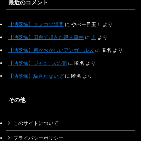
最近のコメント
【洒落怖】スノコの隙間
に
やべー目玉！
より
【洒落怖】田舎で起きた殺人事件
に
え
より
【洒落怖】何かおかしいアンガールズ
に
匿名
より
【洒落怖】ジャ○ーズの闇
に
匿名
より
【洒落怖】騙されないぞ
に
匿名
より
その他
このサイトについて
プライバシーポリシー