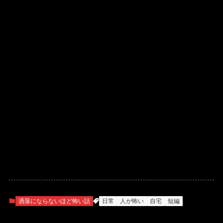
洒落にならないほど怖い話
日常
人が怖い
自宅
短編