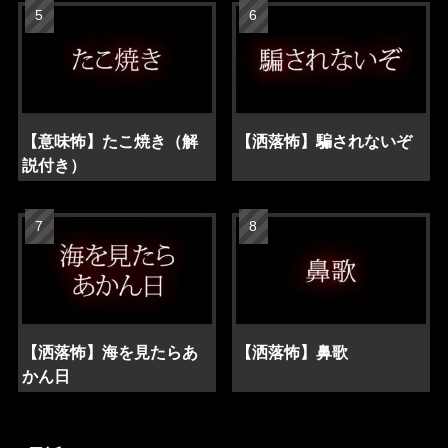
【意味怖】たこ焼き（解
【洒落怖】騙されないぞ
説付き）
【洒落怖】海を見たらあ
【洒落怖】鼻歌
かん日