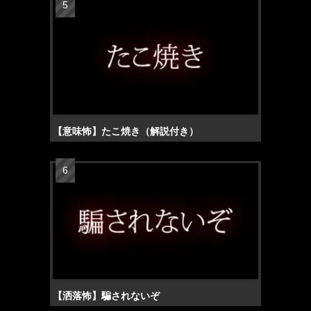
【意味怖】たこ焼き（解説付き）
【洒落怖】騙されないぞ