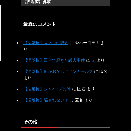
【洒落怖】鼻歌
最近のコメント
【洒落怖】スノコの隙間
に
やべー目玉！
よ
り
【洒落怖】田舎で起きた殺人事件
に
え
より
【洒落怖】何かおかしいアンガールズ
に
匿名
より
【洒落怖】ジャ○ーズの闇
に
匿名
より
【洒落怖】騙されないぞ
に
匿名
より
その他