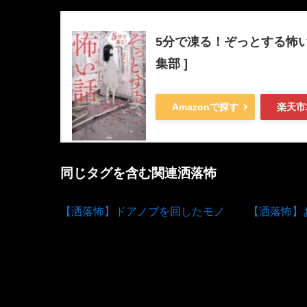
5分で凍る！ぞっとする怖い
集部 ]
Amazonで探す
楽天市
同じタグを含む関連洒落怖
【洒落怖】ドアノブを回したモノ
【洒落怖】