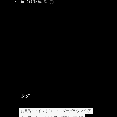
泣ける怖い話
(2)
タグ
お風呂・トイレ
(11)
アンダーグラウンド
(8)