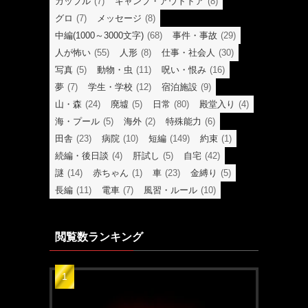
カップル
(7)
キャンプ・アウトドア
(8)
グロ
(7)
メッセージ
(8)
中編(1000～3000文字)
(68)
事件・事故
(29)
人が怖い
(55)
人形
(8)
仕事・社会人
(30)
写真
(5)
動物・虫
(11)
呪い・恨み
(16)
夢
(7)
学生・学校
(12)
宿泊施設
(9)
山・森
(24)
廃墟
(5)
日常
(80)
殿堂入り
(4)
海・プール
(5)
海外
(2)
特殊能力
(6)
田舎
(23)
病院
(10)
短編
(149)
約束
(1)
続編・後日談
(4)
肝試し
(5)
自宅
(42)
謎
(14)
赤ちゃん
(1)
車
(23)
金縛り
(5)
長編
(11)
電車
(7)
風習・ルール
(10)
閲覧数ランキング