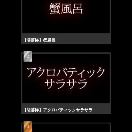
【洒落怖】蟹風呂
【洒落怖】アクロバティックサラサラ