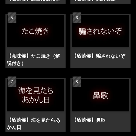
【意味怖】たこ焼き（解
【洒落怖】騙されないぞ
説付き）
【洒落怖】海を見たらあ
【洒落怖】鼻歌
かん日