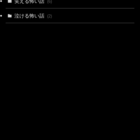
笑える怖い話
(6)
泣ける怖い話
(2)