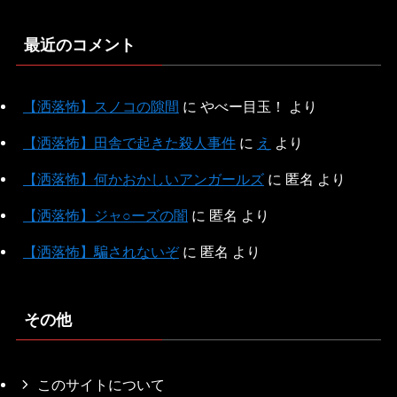
最近のコメント
【洒落怖】スノコの隙間
に
やべー目玉！
より
【洒落怖】田舎で起きた殺人事件
に
え
より
【洒落怖】何かおかしいアンガールズ
に
匿名
より
【洒落怖】ジャ○ーズの闇
に
匿名
より
【洒落怖】騙されないぞ
に
匿名
より
その他
このサイトについて