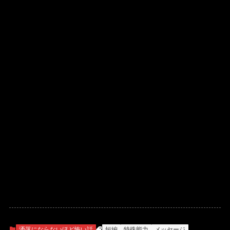
洒落にならないほど怖い話
短編
特殊能力
メッセージ