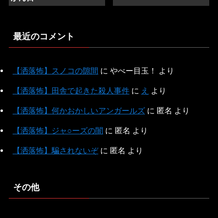
最近のコメント
【洒落怖】スノコの隙間
に
やべー目玉！
より
【洒落怖】田舎で起きた殺人事件
に
え
より
【洒落怖】何かおかしいアンガールズ
に
匿名
より
【洒落怖】ジャ○ーズの闇
に
匿名
より
【洒落怖】騙されないぞ
に
匿名
より
その他