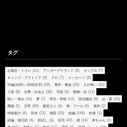
タグ
(11)
(8)
(7)
お風呂・トイレ
アンダーグラウンド
カップル
(8)
(7)
(8)
キャンプ・アウトドア
グロ
メッセージ
(68)
(29)
(55)
中編(1000～3000文字)
事件・事故
人が怖い
(8)
(30)
(5)
(11)
人形
仕事・社会人
写真
動物・虫
(16)
(7)
(12)
(9)
(24)
呪い・恨み
夢
学生・学校
宿泊施設
山・森
(5)
(80)
(4)
(5)
(2)
廃墟
日常
殿堂入り
海・プール
海外
(6)
(23)
(10)
(149)
(1)
特殊能力
田舎
病院
短編
約束
(4)
(5)
(42)
(14)
(1)
続編・後日談
肝試し
自宅
謎
赤ちゃん