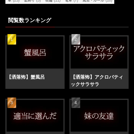
(23)
(5)
(11)
(7)
(10)
車
金縛り
長編
電車
風習・ルール
閲覧数ランキング
【洒落怖】蟹風呂
【洒落怖】アクロバティ
ックサラサラ