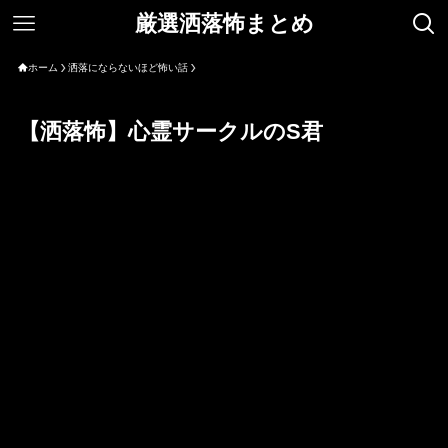
厳選洒落怖まとめ
ホーム
洒落にならないほど怖い話
【洒落怖】心霊サークルのS君