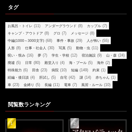
タグ
(11)
(8)
(7)
お風呂・トイレ
アンダーグラウンド
カップル
(8)
(7)
(8)
キャンプ・アウトドア
グロ
メッセージ
(68)
(29)
(55)
中編(1000～3000文字)
事件・事故
人が怖い
(8)
(30)
(5)
(11)
人形
仕事・社会人
写真
動物・虫
(16)
(7)
(12)
(9)
(24)
呪い・恨み
夢
学生・学校
宿泊施設
山・森
(5)
(80)
(4)
(5)
(2)
廃墟
日常
殿堂入り
海・プール
海外
(6)
(23)
(10)
(149)
(1)
特殊能力
田舎
病院
短編
約束
(4)
(5)
(42)
(14)
(1)
続編・後日談
肝試し
自宅
謎
赤ちゃん
(23)
(5)
(11)
(7)
(10)
車
金縛り
長編
電車
風習・ルール
閲覧数ランキング