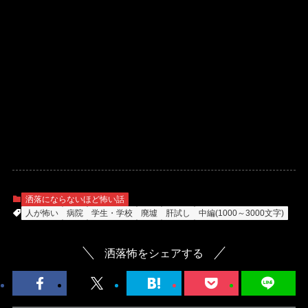
洒落にならないほど怖い話
人が怖い
病院
学生・学校
廃墟
肝試し
中編(1000～3000文字)
洒落怖をシェアする