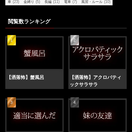
(23)
(5)
(11)
(7)
(10)
車
金縛り
長編
電車
風習・ルール
閲覧数ランキング
【洒落怖】蟹風呂
【洒落怖】アクロバティ
ックサラサラ