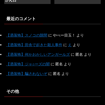
かん日
最近のコメント
【洒落怖】スノコの隙間
に
やべー目玉！
より
【洒落怖】田舎で起きた殺人事件
に
え
より
【洒落怖】何かおかしいアンガールズ
に
匿名
より
【洒落怖】ジャ○ーズの闇
に
匿名
より
【洒落怖】騙されないぞ
に
匿名
より
その他