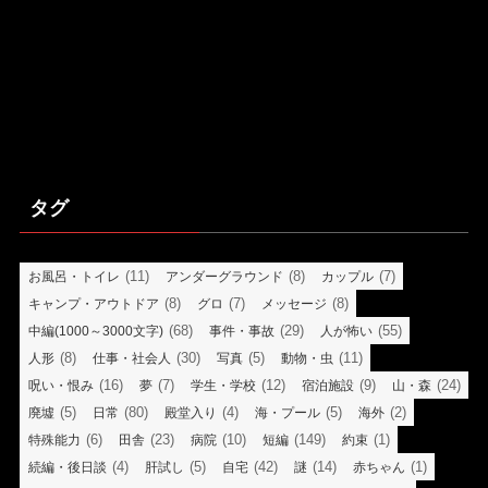
タグ
(11)
(8)
(7)
お風呂・トイレ
アンダーグラウンド
カップル
(8)
(7)
(8)
キャンプ・アウトドア
グロ
メッセージ
(68)
(29)
(55)
中編(1000～3000文字)
事件・事故
人が怖い
(8)
(30)
(5)
(11)
人形
仕事・社会人
写真
動物・虫
(16)
(7)
(12)
(9)
(24)
呪い・恨み
夢
学生・学校
宿泊施設
山・森
(5)
(80)
(4)
(5)
(2)
廃墟
日常
殿堂入り
海・プール
海外
(6)
(23)
(10)
(149)
(1)
特殊能力
田舎
病院
短編
約束
(4)
(5)
(42)
(14)
(1)
続編・後日談
肝試し
自宅
謎
赤ちゃん