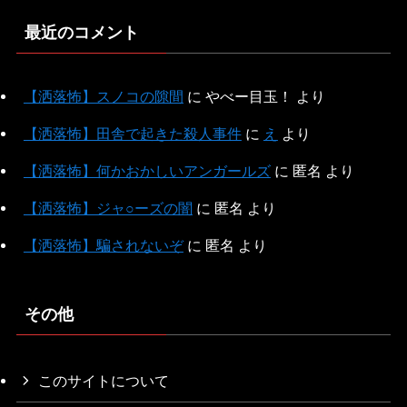
最近のコメント
【洒落怖】スノコの隙間
に
やべー目玉！
より
【洒落怖】田舎で起きた殺人事件
に
え
より
【洒落怖】何かおかしいアンガールズ
に
匿名
より
【洒落怖】ジャ○ーズの闇
に
匿名
より
【洒落怖】騙されないぞ
に
匿名
より
その他
このサイトについて