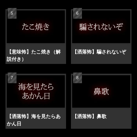
【意味怖】たこ焼き（解
【洒落怖】騙されないぞ
説付き）
【洒落怖】海を見たらあ
【洒落怖】鼻歌
かん日