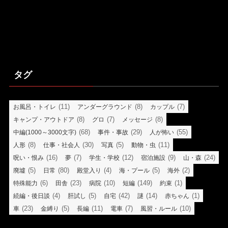
タグ
(11)
(8)
(7)
お風呂・トイレ
アンダーグラウンド
カップル
(8)
(7)
(8)
キャンプ・アウトドア
グロ
メッセージ
(68)
(29)
(55)
中編(1000～3000文字)
事件・事故
人が怖い
(8)
(30)
(5)
(11)
人形
仕事・社会人
写真
動物・虫
(16)
(7)
(12)
(9)
(24)
呪い・恨み
夢
学生・学校
宿泊施設
山・森
(5)
(80)
(4)
(5)
(2)
廃墟
日常
殿堂入り
海・プール
海外
(6)
(23)
(10)
(149)
(1)
特殊能力
田舎
病院
短編
約束
(4)
(5)
(42)
(14)
(1)
続編・後日談
肝試し
自宅
謎
赤ちゃん
(23)
(5)
(11)
(7)
(10)
車
金縛り
長編
電車
風習・ルール