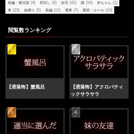
(4)
(5)
(42)
(14)
(1)
続編・後日談
肝試し
自宅
謎
赤ちゃん
(23)
(5)
(11)
(7)
(10)
車
金縛り
長編
電車
風習・ルール
閲覧数ランキング
【洒落怖】蟹風呂
【洒落怖】アクロバティ
ックサラサラ