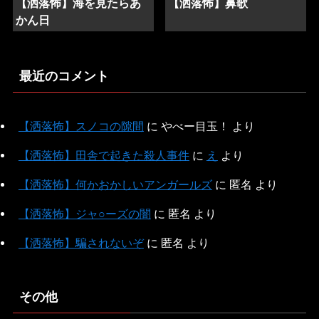
【洒落怖】海を見たらあ
【洒落怖】鼻歌
かん日
最近のコメント
【洒落怖】スノコの隙間
に
やべー目玉！
より
【洒落怖】田舎で起きた殺人事件
に
え
より
【洒落怖】何かおかしいアンガールズ
に
匿名
より
【洒落怖】ジャ○ーズの闇
に
匿名
より
【洒落怖】騙されないぞ
に
匿名
より
その他