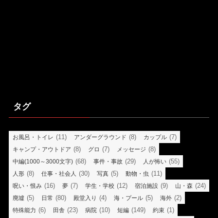
タグ
(11)
(8)
(7)
お風呂・トイレ
アンダーグラウンド
カップル
(8)
(7)
(8)
キャンプ・アウトドア
グロ
メッセージ
(68)
(29)
(55)
中編(1000～3000文字)
事件・事故
人が怖い
(8)
(30)
(5)
(11)
人形
仕事・社会人
写真
動物・虫
(16)
(7)
(12)
(9)
(24)
呪い・恨み
夢
学生・学校
宿泊施設
山・森
(5)
(80)
(4)
(5)
(2)
廃墟
日常
殿堂入り
海・プール
海外
(6)
(23)
(10)
(149)
(1)
特殊能力
田舎
病院
短編
約束