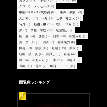
カップル
(7)
キャンプ・アウトドア
(8)
グロ
(7)
メッセージ
(8)
中編(1000～3000文字)
(68)
事件・事故
(29)
人が怖い
(55)
人形
(8)
仕事・社会人
(30)
写真
(5)
動物・虫
(11)
呪い・恨み
(16)
夢
(7)
学生・学校
(12)
宿泊施設
(9)
山・森
(24)
廃墟
(5)
日常
(80)
殿堂入り
(4)
海・プール
(5)
海外
(2)
特殊能力
(6)
田舎
(23)
病院
(10)
短編
(149)
約束
(1)
続編・後日談
(4)
肝試し
(5)
自宅
(42)
謎
(14)
赤ちゃん
(1)
車
(23)
金縛り
(5)
長編
(11)
電車
(7)
風習・ルール
(10)
閲覧数ランキング