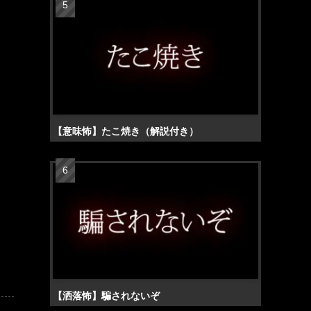
【意味怖】たこ焼き（解説付き）
【洒落怖】騙されないぞ