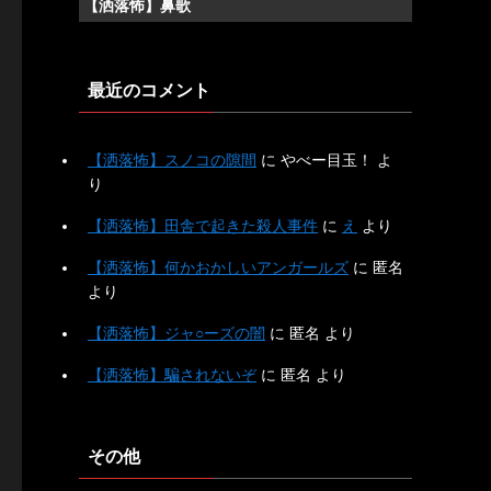
【洒落怖】鼻歌
最近のコメント
【洒落怖】スノコの隙間
に
やべー目玉！
よ
り
【洒落怖】田舎で起きた殺人事件
に
え
より
【洒落怖】何かおかしいアンガールズ
に
匿名
より
【洒落怖】ジャ○ーズの闇
に
匿名
より
【洒落怖】騙されないぞ
に
匿名
より
その他