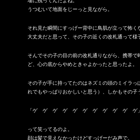
場に残ってんだよね。
うつむいて地面をじーっと見ながら。
それ見た瞬間にすっげー背中に鳥肌が立って怖く
大丈夫だと思って、その子の近くの改札通って様
そんでその子の目の前の改札通りながら、携帯で
ど、心の底からやめときゃよかったと思ったよ。
その子が手に持ってたのはネズミの頭のミイラっ
れでもやっぱりおかしいと思う）、しかもその子
「ゲ ゲ ゲ ゲ ゲ ゲ ゲ ゲ ゲ ゲ ゲ
って笑ってるのよ。
顔は髪で見えなかったけどすっげーだみ声で。