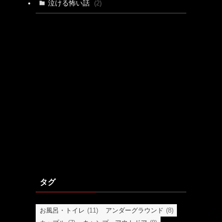
泣ける怖い話
(2)
タグ
お風呂・トイレ
(11)
アンダーグラウンド
(8)