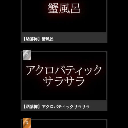
【洒落怖】蟹風呂
【洒落怖】アクロバティックサラサラ