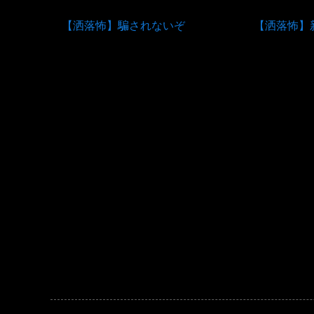
【洒落怖】騙されないぞ
【洒落怖】