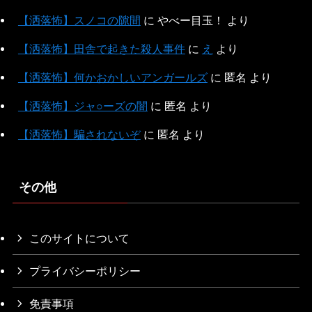
【洒落怖】スノコの隙間
に
やべー目玉！
より
【洒落怖】田舎で起きた殺人事件
に
え
より
【洒落怖】何かおかしいアンガールズ
に
匿名
より
【洒落怖】ジャ○ーズの闇
に
匿名
より
【洒落怖】騙されないぞ
に
匿名
より
その他
このサイトについて
プライバシーポリシー
免責事項