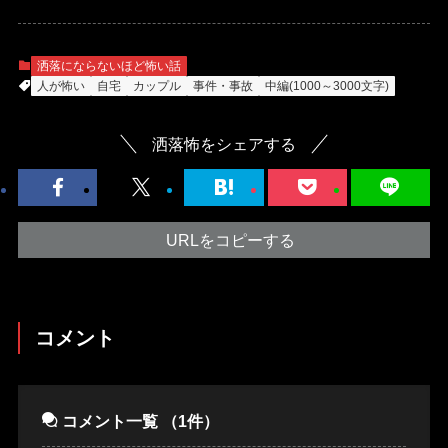
洒落にならないほど怖い話
人が怖い
自宅
カップル
事件・事故
中編(1000～3000文字)
洒落怖をシェアする
URLをコピーする
コメント
コメント一覧
（1件）