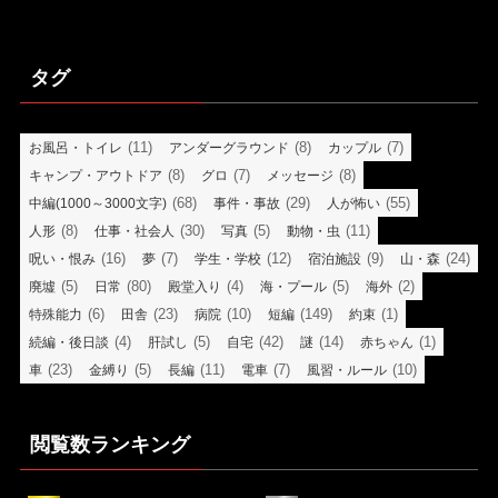
タグ
(11)
(8)
(7)
お風呂・トイレ
アンダーグラウンド
カップル
(8)
(7)
(8)
キャンプ・アウトドア
グロ
メッセージ
(68)
(29)
(55)
中編(1000～3000文字)
事件・事故
人が怖い
(8)
(30)
(5)
(11)
人形
仕事・社会人
写真
動物・虫
(16)
(7)
(12)
(9)
(24)
呪い・恨み
夢
学生・学校
宿泊施設
山・森
(5)
(80)
(4)
(5)
(2)
廃墟
日常
殿堂入り
海・プール
海外
(6)
(23)
(10)
(149)
(1)
特殊能力
田舎
病院
短編
約束
(4)
(5)
(42)
(14)
(1)
続編・後日談
肝試し
自宅
謎
赤ちゃん
(23)
(5)
(11)
(7)
(10)
車
金縛り
長編
電車
風習・ルール
閲覧数ランキング