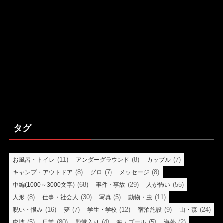
タグ
(11)
(8)
(7)
お風呂・トイレ
アンダーグラウンド
カップル
(8)
(7)
(8)
キャンプ・アウトドア
グロ
メッセージ
(68)
(29)
(55)
中編(1000～3000文字)
事件・事故
人が怖い
(8)
(30)
(5)
(11)
人形
仕事・社会人
写真
動物・虫
(16)
(7)
(12)
(9)
(24)
呪い・恨み
夢
学生・学校
宿泊施設
山・森
(5)
(80)
(4)
(5)
(2)
廃墟
日常
殿堂入り
海・プール
海外