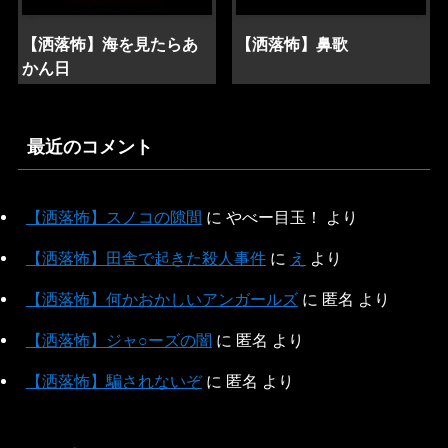
【洒落怖】海を見たらあ
【洒落怖】鼻歌
かん日
最近のコメント
【洒落怖】スノコの隙間
に
やべー目玉！
より
【洒落怖】田舎で起きた殺人事件
に
え
より
【洒落怖】何かおかしいアンガールズ
に
匿名
より
【洒落怖】ジャ○ーズの闇
に
匿名
より
【洒落怖】騙されないぞ
に
匿名
より