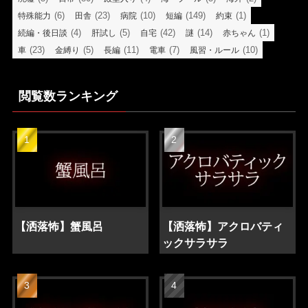
(6)
(23)
(10)
(149)
(1)
特殊能力
田舎
病院
短編
約束
(4)
(5)
(42)
(14)
(1)
続編・後日談
肝試し
自宅
謎
赤ちゃん
(23)
(5)
(11)
(7)
(10)
車
金縛り
長編
電車
風習・ルール
閲覧数ランキング
【洒落怖】蟹風呂
【洒落怖】アクロバティ
ックサラサラ