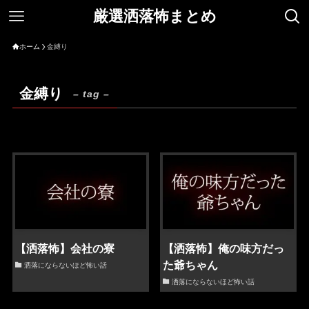
厳選洒落怖まとめ
ホーム
金縛り
金縛り
– tag –
【洒落怖】会社の寮
【洒落怖】俺の味方だっ
た爺ちゃん
洒落にならないほど怖い話
洒落にならないほど怖い話