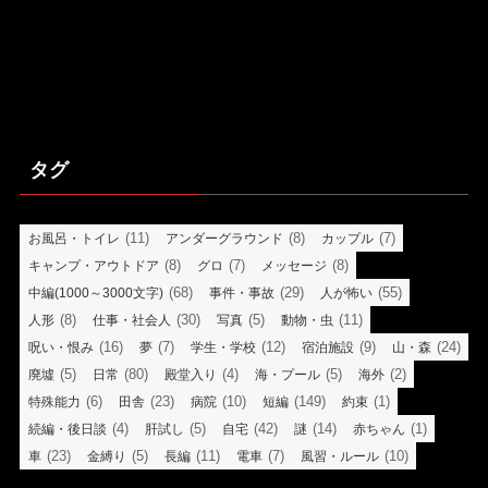
タグ
(11)
(8)
(7)
お風呂・トイレ
アンダーグラウンド
カップル
(8)
(7)
(8)
キャンプ・アウトドア
グロ
メッセージ
(68)
(29)
(55)
中編(1000～3000文字)
事件・事故
人が怖い
(8)
(30)
(5)
(11)
人形
仕事・社会人
写真
動物・虫
(16)
(7)
(12)
(9)
(24)
呪い・恨み
夢
学生・学校
宿泊施設
山・森
(5)
(80)
(4)
(5)
(2)
廃墟
日常
殿堂入り
海・プール
海外
(6)
(23)
(10)
(149)
(1)
特殊能力
田舎
病院
短編
約束
(4)
(5)
(42)
(14)
(1)
続編・後日談
肝試し
自宅
謎
赤ちゃん
(23)
(5)
(11)
(7)
(10)
車
金縛り
長編
電車
風習・ルール