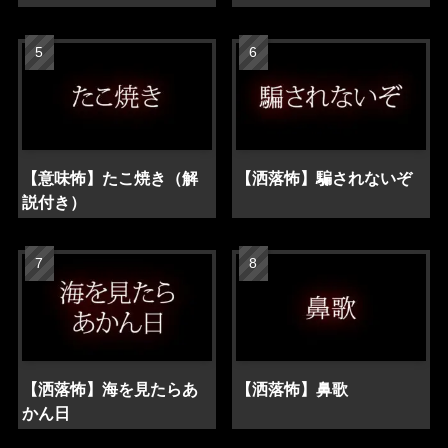
【意味怖】たこ焼き（解
【洒落怖】騙されないぞ
説付き）
【洒落怖】海を見たらあ
【洒落怖】鼻歌
かん日