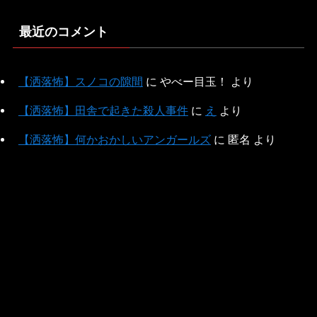
最近のコメント
【洒落怖】スノコの隙間
に
やべー目玉！
より
【洒落怖】田舎で起きた殺人事件
に
え
より
【洒落怖】何かおかしいアンガールズ
に
匿名
より
【洒落怖】ジャ○ーズの闇
に
匿名
より
【洒落怖】騙されないぞ
に
匿名
より
その他
このサイトについて