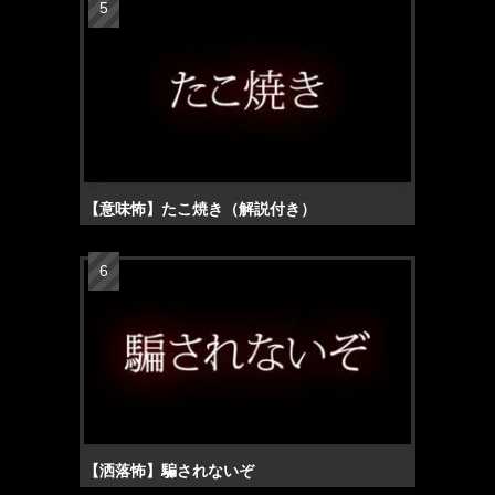
【意味怖】たこ焼き（解説付き）
【洒落怖】騙されないぞ