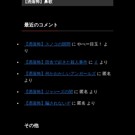
【洒落怖】鼻歌
最近のコメント
【洒落怖】スノコの隙間
に
やべー目玉！
よ
り
【洒落怖】田舎で起きた殺人事件
に
え
より
【洒落怖】何かおかしいアンガールズ
に
匿名
より
【洒落怖】ジャ○ーズの闇
に
匿名
より
【洒落怖】騙されないぞ
に
匿名
より
その他