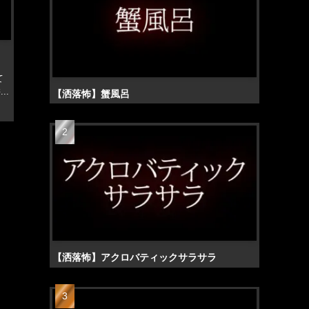
て
..
【洒落怖】蟹風呂
【洒落怖】アクロバティックサラサラ