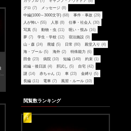
カップル
(7)
キャンプ・アウトドア
(8)
グロ
(7)
メッセージ
(8)
中編(1000～3000文字)
(68)
事件・事故
(29)
人が怖い
(55)
人形
(8)
仕事・社会人
(30)
写真
(5)
動物・虫
(11)
呪い・恨み
(16)
夢
(7)
学生・学校
(12)
宿泊施設
(9)
山・森
(24)
廃墟
(5)
日常
(80)
殿堂入り
(4)
海・プール
(5)
海外
(2)
特殊能力
(6)
田舎
(23)
病院
(10)
短編
(149)
約束
(1)
続編・後日談
(4)
肝試し
(5)
自宅
(42)
稚
謎
(14)
赤ちゃん
(1)
車
(23)
金縛り
(5)
..
長編
(11)
電車
(7)
風習・ルール
(10)
閲覧数ランキング