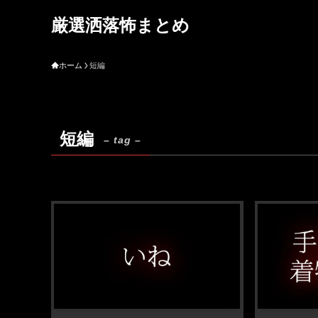
厳選洒落怖まとめ
ホーム
短編
短編
– tag –