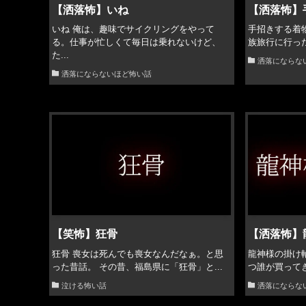
【洒落怖】いね
【洒落怖】
いね 俺は、趣味でサイクリングをやって
手招きする着
る。仕事が忙しくて毎日は乗れないけど、
族旅行に行った
た...
洒落にならな
洒落にならないほど怖い話
【笑怖】狂骨
【洒落怖】
狂骨 喪女は死んでも喪女なんだなぁ。と思
龍神様の掛け軸
った昔話。 その昔、福島県に「狂骨」と...
つ誰が買ってき
泣ける怖い話
洒落にならな