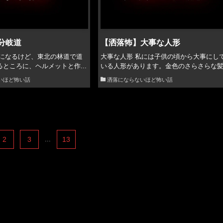
分岐道
【洒落怖】大事な人形
話になるけど、東北の林道で道
大事な人形 私には子供の頃から大事にし
ところに、ヘルメットと作...
いる人形があります。金色のさらさらな髪.
いほど怖い話
洒落にならないほど怖い話
2
3
...
13