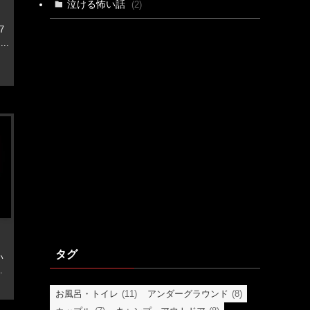
泣ける怖い話
(2)
7
..
タグ
い
.
お風呂・トイレ
(11)
アンダーグラウンド
(8)