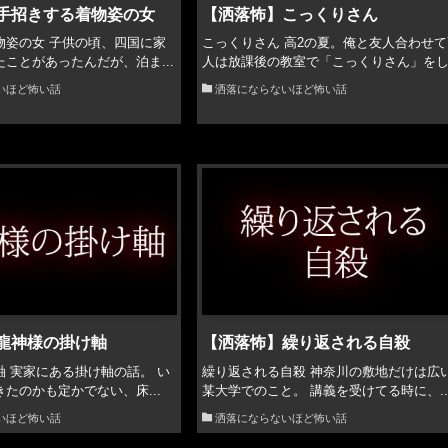
手招きする着物姿の女
【洒落怖】こっくりさん
物姿の女 子供の頃、四国に家
こっくりさん 高2の夏。俺と友人合わせて
ことがあったんだが、泊ま...
人は放課後の教室で「こっくりさん」をし.
いほど怖い話
洒落にならないほど怖い話
龍神様の掛け軸
【洒落怖】繰り返される自殺
 実家にある掛け軸の話。 い
繰り返される自殺 神奈川の敷地だけは広
たのかも定かでない、床...
某大学でのこと。 講義を受けてる時に、..
いほど怖い話
洒落にならないほど怖い話