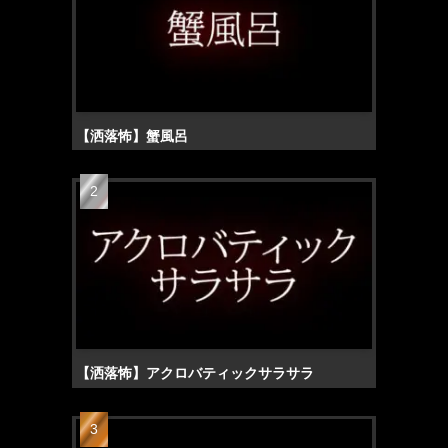
【洒落怖】蟹風呂
【洒落怖】アクロバティックサラサラ