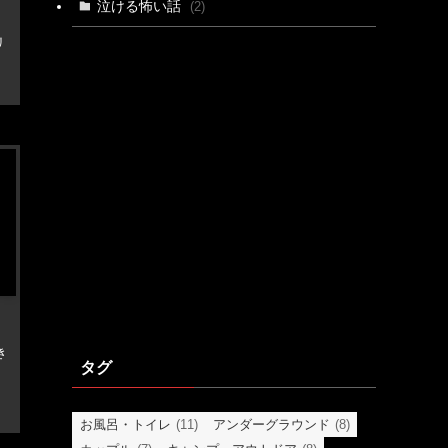
泣ける怖い話
(2)
リ
き
タグ
お風呂・トイレ
(11)
アンダーグラウンド
(8)