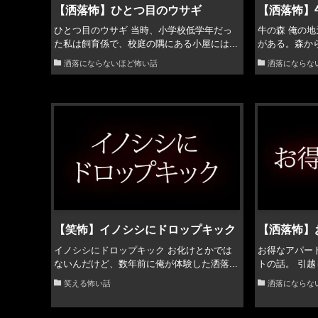
【洒落怖】ひとつ目のウサギ
【洒落怖】
ひとつ目のウサギ 当時、小学校低学年だっ
牛の森 俺の
た私は飼育係で、校庭の隅にある小屋には...
がある。森から
洒落にならないほど怖い話
洒落にならな
【笑怖】イノシシにドロップキック
【洒落怖】
イノシシにドロップキック お化けとかでは
お得なアパー
ないんだけど、数年前に俺が体験した洒落...
トの話。 引越
笑える怖い話
洒落にならな