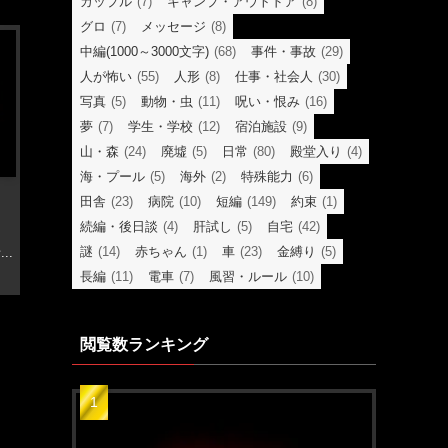
カップル
(7)
キャンプ・アウトドア
(8)
グロ
(7)
メッセージ
(8)
中編(1000～3000文字)
(68)
事件・事故
(29)
人が怖い
(55)
人形
(8)
仕事・社会人
(30)
写真
(5)
動物・虫
(11)
呪い・恨み
(16)
夢
(7)
学生・学校
(12)
宿泊施設
(9)
山・森
(24)
廃墟
(5)
日常
(80)
殿堂入り
(4)
海・プール
(5)
海外
(2)
特殊能力
(6)
田舎
(23)
病院
(10)
短編
(149)
約束
(1)
続編・後日談
(4)
肝試し
(5)
自宅
(42)
、
謎
(14)
赤ちゃん
(1)
車
(23)
金縛り
(5)
..
長編
(11)
電車
(7)
風習・ルール
(10)
閲覧数ランキング