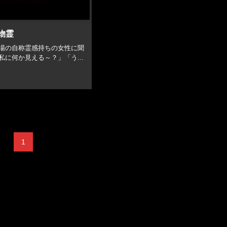
物霊
職場の自称霊感持ちの女性に聞
私に何か見える～？」「う...
1