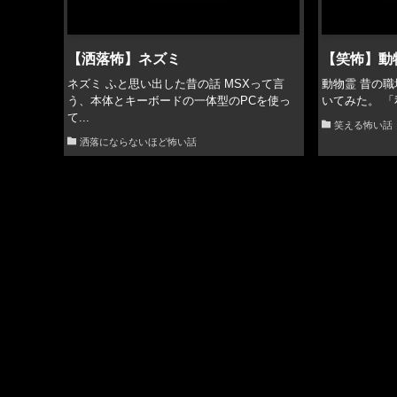
【洒落怖】ネズミ
【笑怖】動
ネズミ ふと思い出した昔の話 MSXって言
動物霊 昔の
う、本体とキーボードの一体型のPCを使っ
いてみた。 「
て...
笑える怖い話
洒落にならないほど怖い話