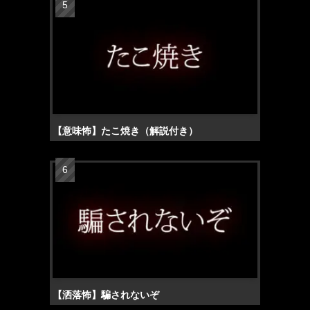
【意味怖】たこ焼き（解説付き）
【洒落怖】騙されないぞ