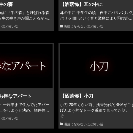
牛の森
【洒落怖】耳の中に
地元に「牛の森」と呼ばれる森
耳の中に 中学生の頃、夜中にバリバリバ
牛の鳴き声が聞こえるから...
バリッ!!!!!!という音と激痛により飛び起...
いほど怖い話
洒落にならないほど怖い話
お得なアパート
【洒落怖】小刀
ト 一昨年まで住んでたアパー
小刀 20年くらい前、浅香光代的BBAがご
しをしようと決め、物件探...
げんよう的なトーク番組で言ってた話。
そ...
いほど怖い話
洒落にならないほど怖い話