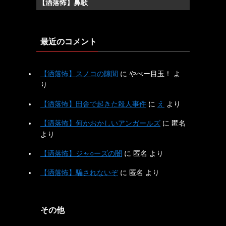
【洒落怖】鼻歌
最近のコメント
【洒落怖】スノコの隙間
に
やべー目玉！
よ
り
【洒落怖】田舎で起きた殺人事件
に
え
より
【洒落怖】何かおかしいアンガールズ
に
匿名
より
【洒落怖】ジャ○ーズの闇
に
匿名
より
【洒落怖】騙されないぞ
に
匿名
より
その他