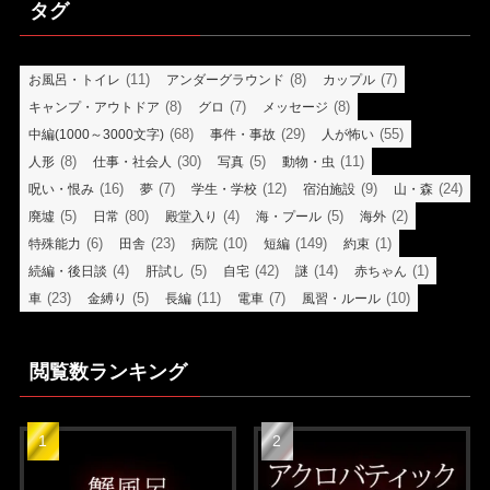
タグ
(11)
(8)
(7)
お風呂・トイレ
アンダーグラウンド
カップル
(8)
(7)
(8)
キャンプ・アウトドア
グロ
メッセージ
(68)
(29)
(55)
中編(1000～3000文字)
事件・事故
人が怖い
(8)
(30)
(5)
(11)
人形
仕事・社会人
写真
動物・虫
(16)
(7)
(12)
(9)
(24)
呪い・恨み
夢
学生・学校
宿泊施設
山・森
(5)
(80)
(4)
(5)
(2)
廃墟
日常
殿堂入り
海・プール
海外
(6)
(23)
(10)
(149)
(1)
特殊能力
田舎
病院
短編
約束
(4)
(5)
(42)
(14)
(1)
続編・後日談
肝試し
自宅
謎
赤ちゃん
(23)
(5)
(11)
(7)
(10)
車
金縛り
長編
電車
風習・ルール
閲覧数ランキング