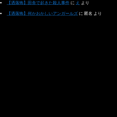
【洒落怖】田舎で起きた殺人事件
に
え
より
【洒落怖】何かおかしいアンガールズ
に
匿名
より
【洒落怖】ジャ○ーズの闇
に
匿名
より
【洒落怖】騙されないぞ
に
匿名
より
その他
このサイトについて
プライバシーポリシー
免責事項
お問い合わせフォーム